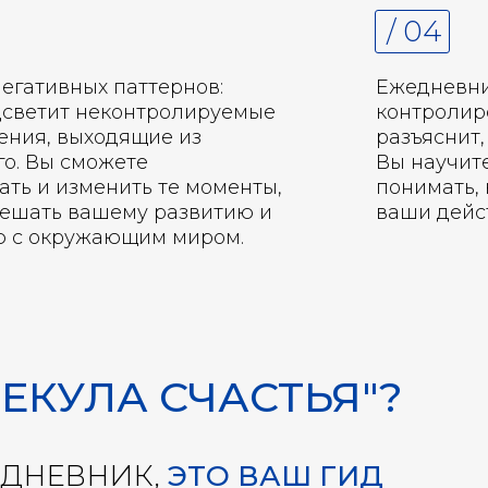
/ 04
егативных паттернов:
Ежедневни
светит неконтролируемые
контролир
ения, выходящие из
разъяснит,
го. Вы сможете
Вы научите
ть и изменить те моменты,
понимать,
мешать вашему развитию и
ваши дейс
ю с окружающим миром.
ЕКУЛА СЧАСТЬЯ"?
ЕДНЕВНИК,
ЭТО ВАШ ГИД