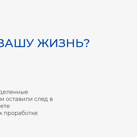
ВАШУ ЖИЗНЬ?
еделенные
м оставили след в
ете
х проработке.